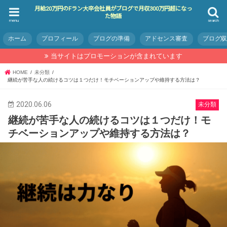
月給20万円のFラン大卒会社員がブログで月収300万円超になっ
た物語
menu
search
ホーム
プロフィール
ブログの準備
アドセンス審査
ブログ
当サイトはプロモーションが含まれています
HOME
未分類
継続が苦手な人の続けるコツは１つだけ！モチベーションアップや維持する方法は？
2020.06.06
未分類
継続が苦手な人の続けるコツは１つだけ！モ
チベーションアップや維持する方法は？