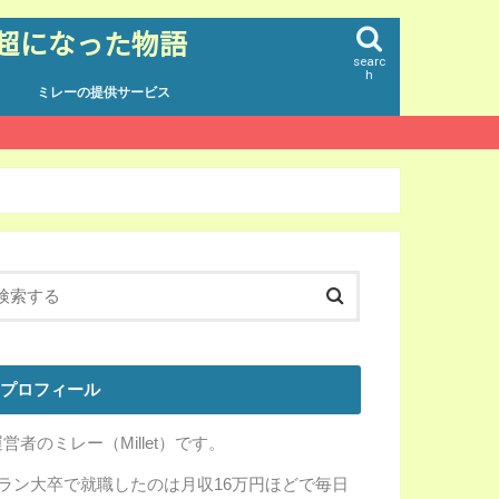
円超になった物語
searc
h
ミレーの提供サービス
プロフィール
営者のミレー（Millet）です。
Fラン大卒で就職したのは月収16万円ほどで毎日