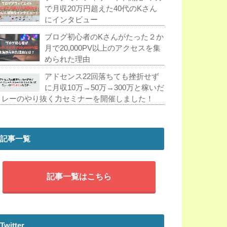
で月収20万円超えた40代のKさん
にインタビュー
ブログ初心者のKさんがたった２か
月で20,000PV以上のアクセスを集
められた理由
アドセンス22回落ちても挫折せず
に月収10万→50万→300万と稼いだ
ミレーのやり抜く力セミナーを開催しました！
記事一覧
記事一覧はこちら
Twitter