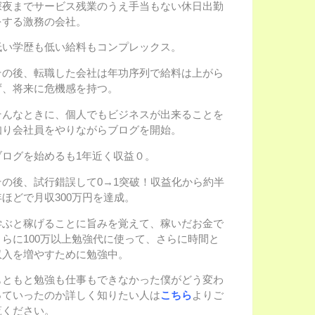
深夜までサービス残業のうえ手当もない休日出勤
をする激務の会社。
低い学歴も低い給料もコンプレックス。
その後、転職した会社は年功序列で給料は上がら
ず、将来に危機感を持つ。
そんなときに、個人でもビジネスが出来ることを
知り会社員をやりながらブログを開始。
ブログを始めるも1年近く収益０。
その後、試行錯誤して0→1突破！収益化から約半
年ほどで月収300万円を達成。
学ぶと稼げることに旨みを覚えて、稼いだお金で
さらに100万以上勉強代に使って、さらに時間と
収入を増やすために勉強中。
もともと勉強も仕事もできなかった僕がどう変わ
っていったのか詳しく知りたい人は
こちら
よりご
覧ください。