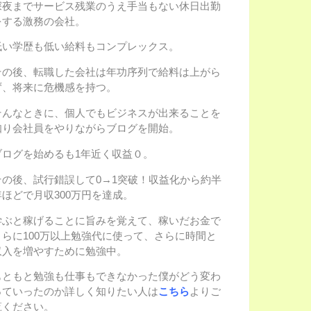
深夜までサービス残業のうえ手当もない休日出勤
をする激務の会社。
低い学歴も低い給料もコンプレックス。
その後、転職した会社は年功序列で給料は上がら
ず、将来に危機感を持つ。
そんなときに、個人でもビジネスが出来ることを
知り会社員をやりながらブログを開始。
ブログを始めるも1年近く収益０。
その後、試行錯誤して0→1突破！収益化から約半
年ほどで月収300万円を達成。
学ぶと稼げることに旨みを覚えて、稼いだお金で
さらに100万以上勉強代に使って、さらに時間と
収入を増やすために勉強中。
もともと勉強も仕事もできなかった僕がどう変わ
っていったのか詳しく知りたい人は
こちら
よりご
覧ください。