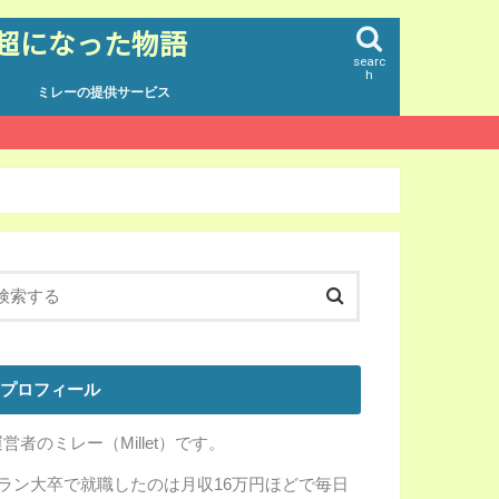
円超になった物語
searc
h
ミレーの提供サービス
プロフィール
営者のミレー（Millet）です。
Fラン大卒で就職したのは月収16万円ほどで毎日