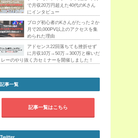
で月収20万円超えた40代のKさん
にインタビュー
ブログ初心者のKさんがたった２か
月で20,000PV以上のアクセスを集
められた理由
アドセンス22回落ちても挫折せず
に月収10万→50万→300万と稼いだ
ミレーのやり抜く力セミナーを開催しました！
記事一覧
記事一覧はこちら
Twitter