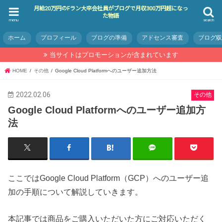
月給20万円のFラン大卒会社員がブログで月収300万円超になっ
た物語
menu
search
ホーム
プロフィール
ブログの準備
アドセンス審査
ブログ
当サイトはプロモーションが含まれています
HOME
その他
Google Cloud Platformへのユーザー追加方法
2022.02.06
その他
Google Cloud Platformへのユーザー追加方
法
ここではGoogle Cloud Platform（GCP）へのユーザー追
加の手順について解説していきます。
本記事では商品をご購入いただいた方にご対応いただく